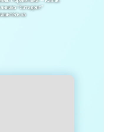
ию с брекетами. -- Каппы
Клиника "Ситидент"
пишитесь на