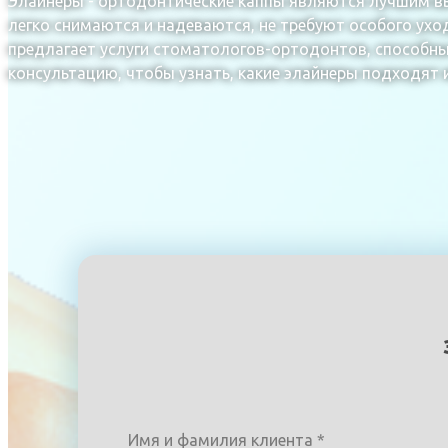
Элайнеры - ортодонтические каппы являются лучшим вы
легко снимаются и надеваются, не требуют особого уход
предлагает услуги стоматологов-ортодонтов, способны
консультацию, чтобы узнать, какие элайнеры подходят 
Имя и фамилия клиента
*