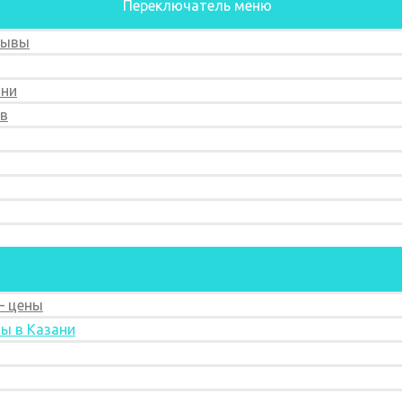
Переключатель меню
зывы
ани
ов
Переключатель меню
— цены
ы в Казани