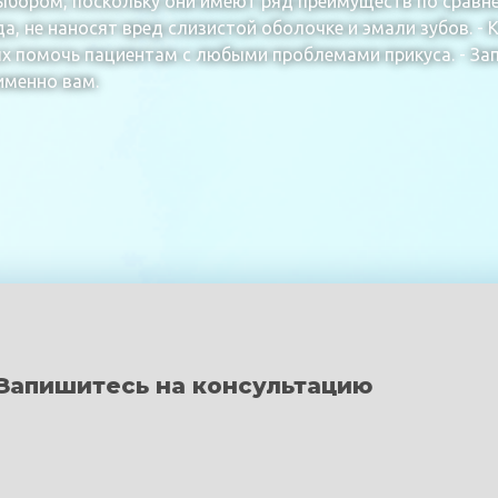
бором, поскольку они имеют ряд преимуществ по сравнен
а, не наносят вред слизистой оболочке и эмали зубов. - 
х помочь пациентам с любыми проблемами прикуса. - За
именно вам.
Запишитесь на консультацию