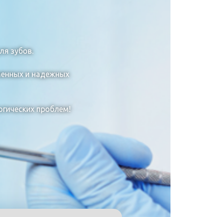
ля зубов.
менных и надежных
гических проблем!