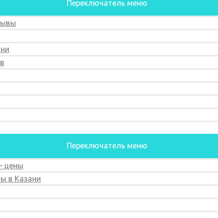
Переключатель меню
зывы
ани
ов
Переключатель меню
— цены
ы в Казани